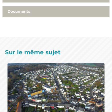
plu@inzinzac-lochrist.fr
Service aménagement, Mairie, Place Charles De
Documents
Gaulle, 56650 Inzinzac-Lochrist
Sur rendez-vous du lundi au vendredi de 9h à 12h et
de 13h30 à 17h. Fermé le mercredi après-midi
Sur le même sujet