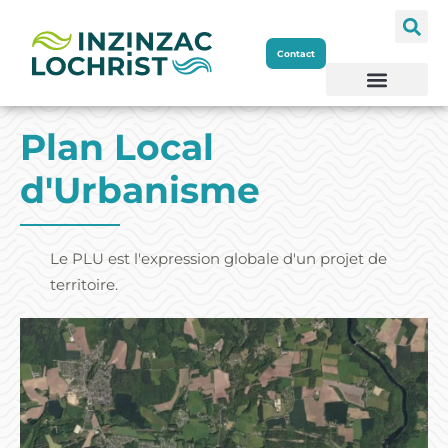
Aller
Contact
au
contenu
Plan Local
d'Urbanisme
Le PLU est l'expression globale d'un projet de
territoire.