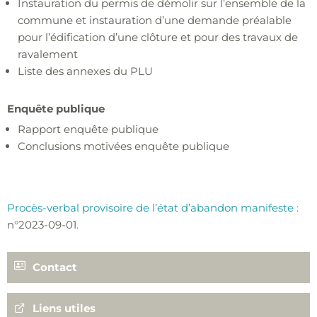
Instauration du permis de démolir sur l’ensemble de la
commune et instauration d’une demande préalable
pour l’édification d’une clôture et pour des travaux de
ravalement
Liste des annexes du PLU
Enquête publique
Rapport enquête publique
Conclusions motivées enquête publique
Procès-verbal provisoire de l’état d’abandon manifeste :
n°2023-09-01
.
Contact
02 97 85 30 30
Liens utiles