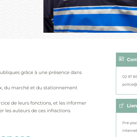
Con
té publiques grâce à une présence dans
02 97 8
police@i
ux, du marché et du stationnement
rcice de leurs fonctions, et les informer
Lien
er les auteurs de ces infractions
Pré-plai
Interne