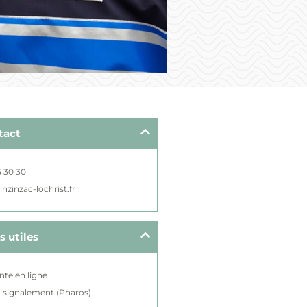
tact
5 30 30
nzinzac-lochrist.fr
s utiles
nte en ligne
t signalement (Pharos)