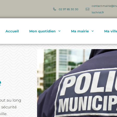
contact.mairie@in
02 97 85 30 30
lochrist.fr
Accueil
Mon quotidien
Ma mairie
Ma vill
e
tout au long
 sécurité
ille.