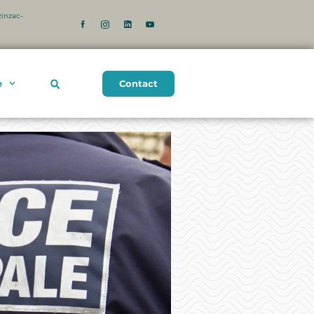
zinzac-
Contact
e