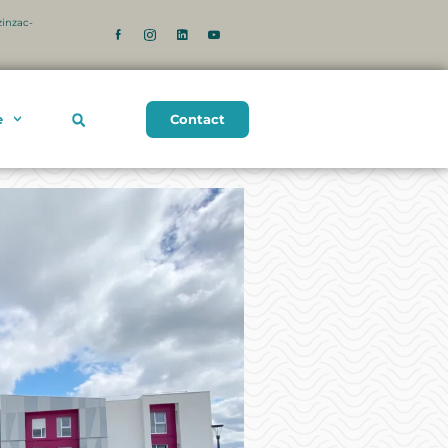
zinzac-
Contact
e