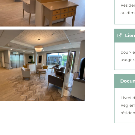
Résiden
au dim
Lien
pour-le
usager.v
Docu
Livret 
Règlem
réside