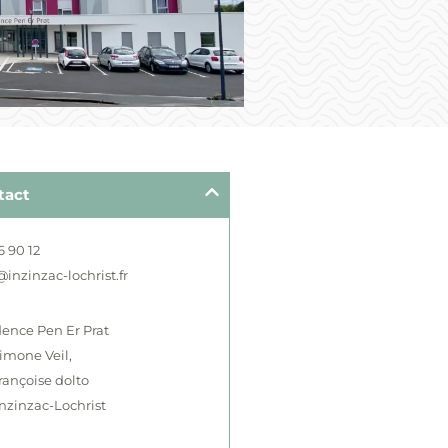
tact
6 90 12
nzinzac-lochrist.fr
dence Pen Er Prat
imone Veil,
Françoise dolto
nzinzac-Lochrist