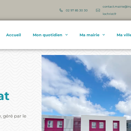
contact.mairie@in
02 97 85 30 30
lochrist.fr
Accueil
Mon quotidien
Ma mairie
Ma vill
at
 géré par le