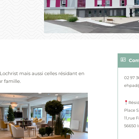
Con
Lochrist mais aussi celles résidant en
02 97 3
 famille.
ehpad@i
Rési
Place S
11,rue 
56650 I