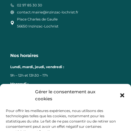
02 97 85 30 30
contact.mairie@inzinzac-lochrist.fr
Place Charles de Gaulle
56650 Inzinzac-Lochrist
Nos horaires
Lundi, mardi, jeudi, vendredi :
9h – 12h et 13h30 – 17h
Mercredi :
Gérer le consentement aux
9h – 12h
cookies
Liens
Pour offrir les meilleures expériences, nous utilisons des
technologies telles que les cookies, notamment pour les
Lorient Agglomération
statistiques du site. Le fait de ne pas consentir ou de retirer son
consentement peut avoir un effet négatif sur certaines
Lorient Bretagne Sud Tourisme