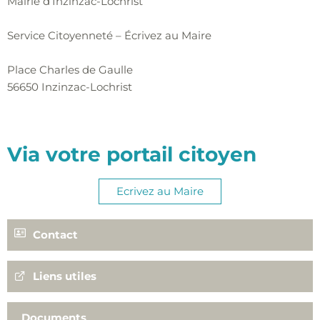
Mairie d’Inzinzac-Lochrist
Service Citoyenneté – Écrivez au Maire
Place Charles de Gaulle
56650 Inzinzac-Lochrist
Via votre portail citoyen
Ecrivez au Maire
Contact
02 97 85 30 30
Liens utiles
citoyennete@inzinzac-lochrist.fr
Ecrivez au Maire
Documents