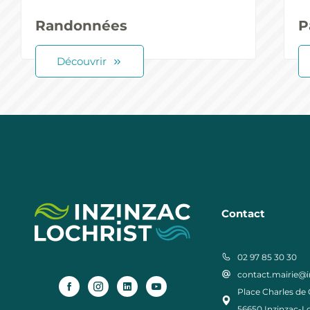
Randonnées
P
Découvrir
Contact
02 97 85 30 30
contact.mairie@in
Place Charles de 
56650 Inzinzac-Lo