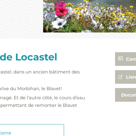
e de Locastel
Con
 Locastel, dans un ancien bâtiment des
02 97 
Lien
contac
 Vive du Morbihan, le Blavet!
lochris
Docu
énagé. Et de l’autre côté, le cours d’eau
k” permettant de remonter le Blavet
utisme