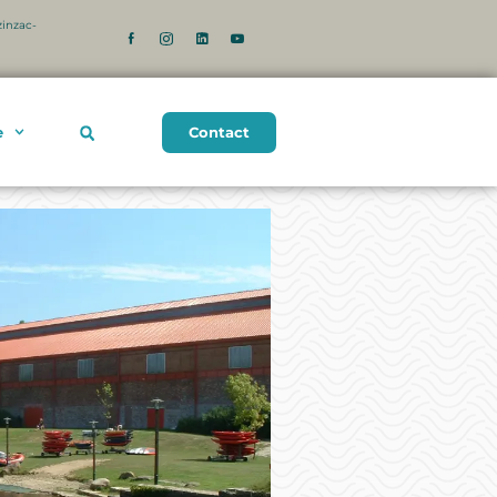
zinzac-
Contact
e