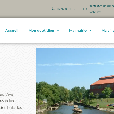
contact.mairie@in
02 97 85 30 30
lochrist.fr
Accueil
Mon quotidien
Ma mairie
Ma vill
Eau Vive
tous les
 des balades