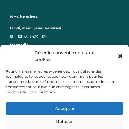
Nos horaires
Lundi, mardi, jeudi, vendredi :
9h – 12h et 13h30 – 17h
Mercredi :
Gérer le consentement aux
9h – 12h
cookies
Liens
Pour offrir les meilleures expériences, nous utilisons des
technologies telles que les cookies, notamment pour les
Lorient Agglomération
statistiques du site. Le fait de ne pas consentir ou de retirer son
consentement peut avoir un effet négatif sur certaines
Lorient Bretagne Sud Tourisme
caractéristiques et fonctions.
Département du Morbihan
Région Bretagne
Accepter
Préfecture du Morbihan
Payfip (paiement factures)
Refuser