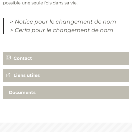
possible une seule fois dans sa vie.
>
Notice pour le changement de nom
>
Cerfa pour le changement de nom
Contact
02 97 85 30 30
Liens utiles
contact.mairie@inzinzac-lochrist.fr
Documents