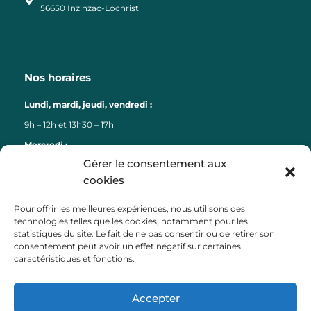
56650 Inzinzac-Lochrist
Nos horaires
Lundi, mardi, jeudi, vendredi :
9h – 12h et 13h30 – 17h
Mercredi :
Gérer le consentement aux
9h – 12h
cookies
Liens
Pour offrir les meilleures expériences, nous utilisons des
technologies telles que les cookies, notamment pour les
Lorient Agglomération
statistiques du site. Le fait de ne pas consentir ou de retirer son
consentement peut avoir un effet négatif sur certaines
Lorient Bretagne Sud Tourisme
caractéristiques et fonctions.
Département du Morbihan
Région Bretagne
Accepter
Préfecture du Morbihan