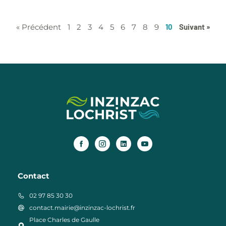
« Précédent
1
2
3
4
5
6
7
8
9
10
Suivant »
Contact
02 97 85 30 30
contact.mairie@inzinzac-lochrist.fr
Place Charles de Gaulle