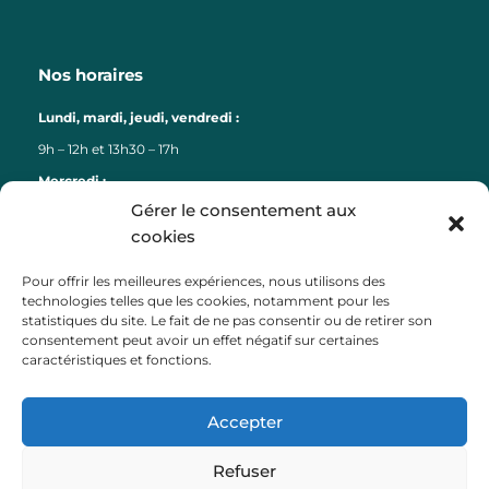
Nos horaires
Lundi, mardi, jeudi, vendredi :
9h – 12h et 13h30 – 17h
Mercredi :
Gérer le consentement aux
9h – 12h
cookies
Liens
Pour offrir les meilleures expériences, nous utilisons des
technologies telles que les cookies, notamment pour les
Lorient Agglomération
statistiques du site. Le fait de ne pas consentir ou de retirer son
consentement peut avoir un effet négatif sur certaines
Lorient Bretagne Sud Tourisme
caractéristiques et fonctions.
Département du Morbihan
Région Bretagne
Accepter
Préfecture du Morbihan
Payfip (paiement factures)
Refuser