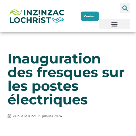
Aller
Contact
au
contenu
Inauguration
des fresques sur
les postes
électriques
Publié le
lundi 29 janvier 2024