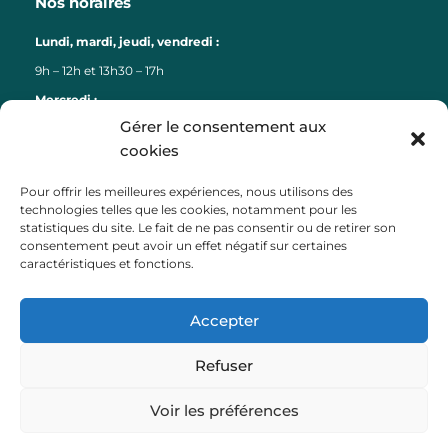
Nos horaires
Lundi, mardi, jeudi, vendredi :
9h – 12h et 13h30 – 17h
Mercredi :
Gérer le consentement aux
9h – 12h
cookies
Liens
Pour offrir les meilleures expériences, nous utilisons des
technologies telles que les cookies, notamment pour les
Lorient Agglomération
statistiques du site. Le fait de ne pas consentir ou de retirer son
consentement peut avoir un effet négatif sur certaines
Lorient Bretagne Sud Tourisme
caractéristiques et fonctions.
Département du Morbihan
Région Bretagne
Accepter
Préfecture du Morbihan
Payfip (paiement factures)
Refuser
Voir les préférences
Ville d’Inzinzac-Lochrist •
Mentions légales
•
Politique de confidentialité
•
Accessibilité :
partiellement conforme
•
Presse et logo
•
Charte de modération des réseaux sociaux