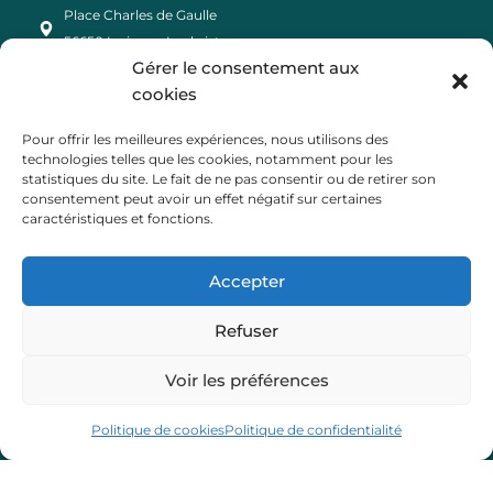
Place Charles de Gaulle
56650 Inzinzac-Lochrist
Gérer le consentement aux
cookies
Pour offrir les meilleures expériences, nous utilisons des
Nos horaires
technologies telles que les cookies, notamment pour les
statistiques du site. Le fait de ne pas consentir ou de retirer son
Lundi, mardi, jeudi, vendredi :
consentement peut avoir un effet négatif sur certaines
caractéristiques et fonctions.
9h – 12h et 13h30 – 17h
Mercredi :
Accepter
9h – 12h
Refuser
Liens
Voir les préférences
Lorient Agglomération
Lorient Bretagne Sud Tourisme
Politique de cookies
Politique de confidentialité
Département du Morbihan
Région Bretagne