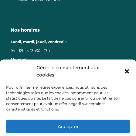
Nos horaires
Lundi, mardi, jeudi, vendredi :
9h – 12h et 13h30 – 17h
Mercredi :
Gérer le consentement aux
9h – 12h
cookies
Liens
Pour offrir les meilleures expériences, nous utilisons des
technologies telles que les cookies, notamment pour les
Lorient Agglomération
statistiques du site. Le fait de ne pas consentir ou de retirer son
consentement peut avoir un effet négatif sur certaines
Lorient Bretagne Sud Tourisme
caractéristiques et fonctions.
Département du Morbihan
Région Bretagne
Accepter
Préfecture du Morbihan
Payfip (paiement factures)