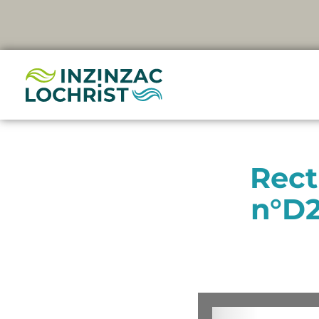
Aller
au
contenu
Rect
n°D2