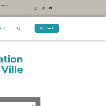
zinzac-
Contact
e
ation
Ville