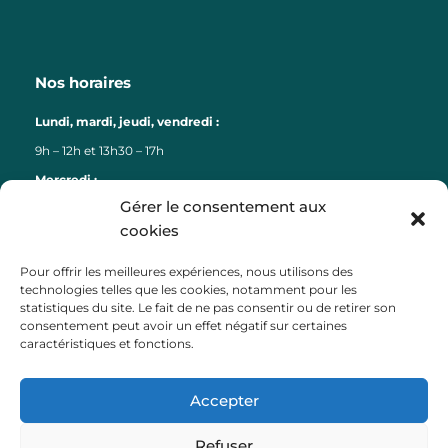
Nos horaires
Lundi, mardi, jeudi, vendredi :
9h – 12h et 13h30 – 17h
Mercredi :
Gérer le consentement aux
9h – 12h
cookies
Liens
Pour offrir les meilleures expériences, nous utilisons des
technologies telles que les cookies, notamment pour les
Lorient Agglomération
statistiques du site. Le fait de ne pas consentir ou de retirer son
consentement peut avoir un effet négatif sur certaines
Lorient Bretagne Sud Tourisme
caractéristiques et fonctions.
Département du Morbihan
Région Bretagne
Accepter
Préfecture du Morbihan
Payfip (paiement factures)
Refuser